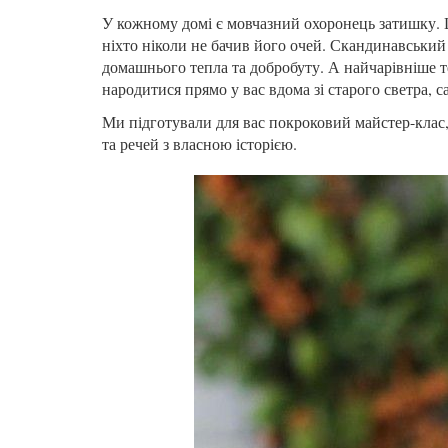
У кожному домі є мовчазний охоронець затишку. Ц
ніхто ніколи не бачив його очей. Скандинавський 
домашнього тепла та добробуту. А найчарівніше т
народитися прямо у вас вдома зі старого светра, 
Ми підготували для вас покроковий майстер-клас
та речей з власною історією.