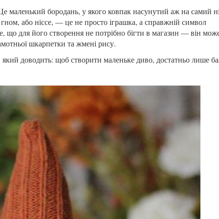
е маленький бородань, у якого ковпак насунутий аж на самий ніс
гном, або ніссе, — це не просто іграшка, а справжній символ
е, що для його створення не потрібно бігти в магазин — він мож
самотньої шкарпетки та жмені рису.
, який доводить: щоб створити маленьке диво, достатньо лише б