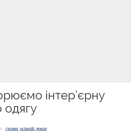
ворюємо інтер’єрну
о одягу
гноми
осінній декор
\
,