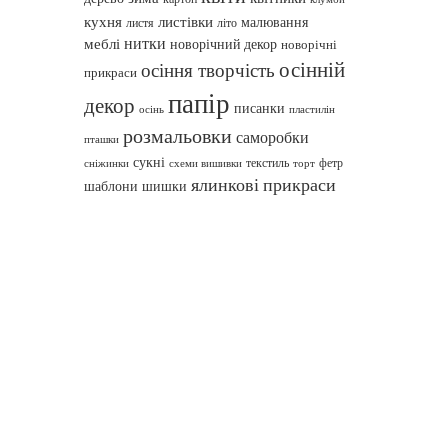
кухня
листівки
малювання
листя
літо
нитки
меблі
новорічний декор
новорічні
осінній
осіння творчість
прикраси
папір
декор
писанки
осінь
пластилін
розмальовки
саморобки
пташки
сукні
текстиль
фетр
сніжинки
схеми вишивки
торт
ялинкові прикраси
шаблони
шишки