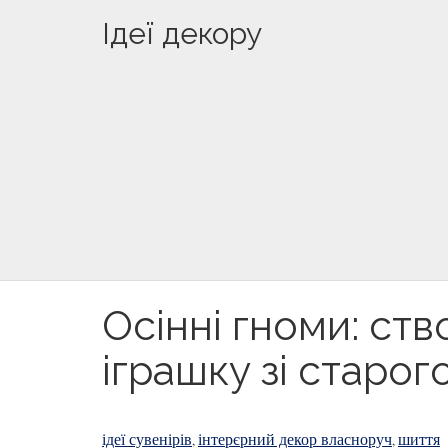
Ідеї декору
Осінні гноми: ст
іграшку зі старог
ідеї сувенірів
інтерєрний декор власноруч
шиття
,
,