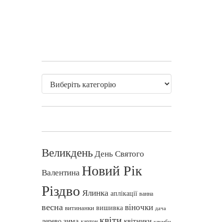
Великдень
День Святого
Новий Рік
Валентина
Різдво
Ялинка
аплікації
ванна
весна
віночки
вишивка
витинанки
дача
квіти
зима
квітники
дерево
картон
клумби