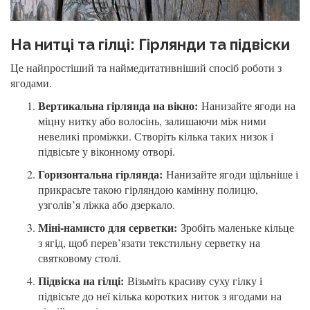
На нитці та гілці: Гірлянди та підвіски
Це найпростіший та наймедитативніший спосіб роботи з
ягодами.
Вертикальна гірлянда на вікно:
Нанизайте ягоди на
міцну нитку або волосінь, залишаючи між ними
невеликі проміжки. Створіть кілька таких низок і
підвісьте у віконному отворі.
Горизонтальна гірлянда:
Нанизайте ягоди щільніше і
прикрасьте такою гірляндою камінну полицю,
узголів’я ліжка або дзеркало.
Міні-намисто для серветки:
Зробіть маленьке кільце
з ягід, щоб перев’язати текстильну серветку на
святковому столі.
Підвіска на гілці:
Візьміть красиву суху гілку і
підвісьте до неї кілька коротких ниток з ягодами на