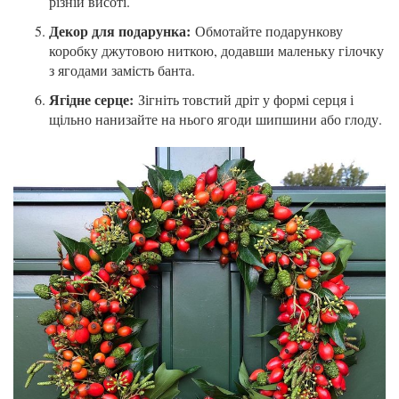
різній висоті.
Декор для подарунка:
Обмотайте подарункову
коробку джутовою ниткою, додавши маленьку гілочку
з ягодами замість банта.
Ягідне серце:
Зігніть товстий дріт у формі серця і
щільно нанизайте на нього ягоди шипшини або глоду.