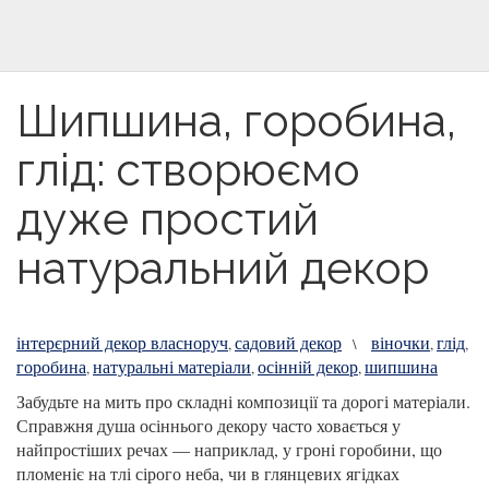
Шипшина, горобина,
глід: створюємо
дуже простий
натуральний декор
інтерєрний декор власноруч
садовий декор
віночки
глід
,
\
,
,
горобина
натуральні матеріали
осінній декор
шипшина
,
,
,
Забудьте на мить про складні композиції та дорогі матеріали.
Справжня душа осіннього декору часто ховається у
найпростіших речах — наприклад, у гроні горобини, що
пломеніє на тлі сірого неба, чи в глянцевих ягідках