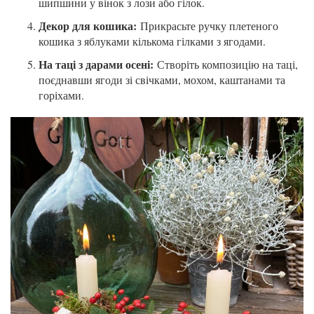
шипшини у вінок з лози або гілок.
Декор для кошика:
Прикрасьте ручку плетеного
кошика з яблуками кількома гілками з ягодами.
На таці з дарами осені:
Створіть композицію на таці,
поєднавши ягоди зі свічками, мохом, каштанами та
горіхами.