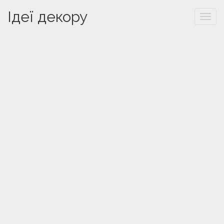
Ідеї декору
Togg
navi