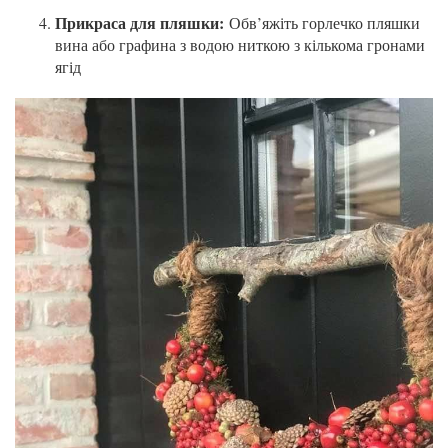
Прикраса для пляшки:
Обв’яжіть горлечко пляшки
вина або графина з водою ниткою з кількома гронами
ягід