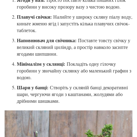
горобини у високу прозору вазу з чистою водою.
Плавучі свічки:
Налийте у широку скляну піалу воду,
киньте жменю ягід і запустіть кілька плавучих свічок-
таблеток.
Наповнювач для свічника:
Поставте товсту свічку у
великий скляний циліндр, а простір навколо засипте
ягодами шипшини.
Мінімалізм у склянці:
Покладіть одну гілочку
горобини у звичайну склянку або маленький графин з
водою.
Шари у банці:
Створіть у скляній банці декоративні
шари, чергуючи ягоди з каштанами, жолудями або
дрібними шишками.