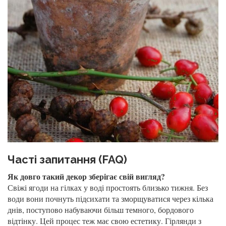
Часті запитання (FAQ)
Як довго такий декор зберігає свій вигляд?
Свіжі ягоди на гілках у воді простоять близько тижня. Без
води вони почнуть підсихати та зморщуватися через кілька
днів, поступово набуваючи більш темного, бордового
відтінку. Цей процес теж має свою естетику. Гірлянди з