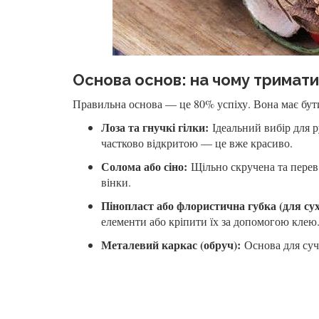
Основа основ: на чому тримат
Правильна основа — це 80% успіху. Вона має бути
Лоза та гнучкі гілки:
Ідеальний вибір для 
частково відкритою — це вже красиво.
Солома або сіно:
Щільно скручена та перев’
вінки.
Пінопласт або флористична губка (для сух
елементи або кріпити їх за допомогою клею
Металевий каркас (обруч):
Основа для суча