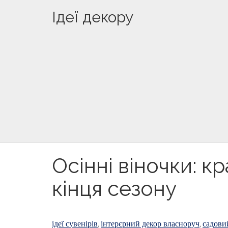
Ідеї декору
Осінні віночки: к
кінця сезону
ідеї сувенірів
інтерєрний декор власноруч
садови
,
,