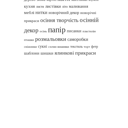
кухня
листівки
малювання
листя
літо
нитки
меблі
новорічний декор
новорічні
осінній
осіння творчість
прикраси
папір
декор
писанки
осінь
пластилін
розмальовки
саморобки
пташки
сукні
текстиль
фетр
сніжинки
схеми вишивки
торт
ялинкові прикраси
шаблони
шишки