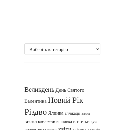
Великдень
День Святого
Новий Рік
Валентина
Різдво
Ялинка
аплікації
ванна
весна
віночки
вишивка
витинанки
дача
квіти
зима
квітники
дерево
картон
клумби