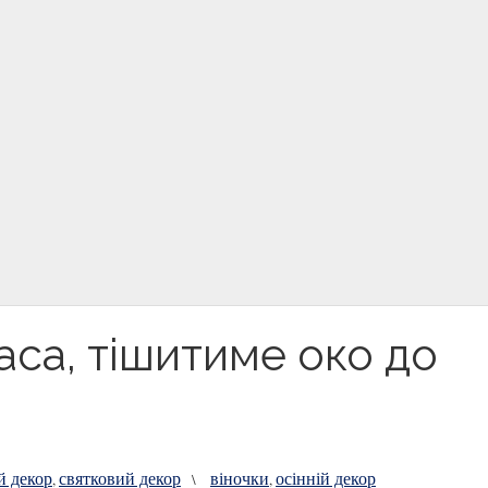
раса, тішитиме око до
й декор
святковий декор
віночки
осінній декор
,
\
,