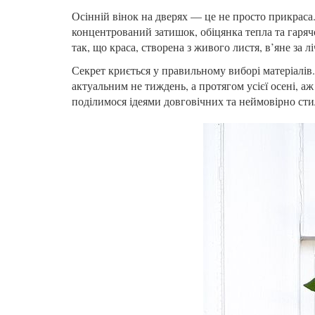
Осінній вінок на дверях — це не просто прикраса.
концентрований затишок, обіцянка тепла та гаряч
так, що краса, створена з живого листя, в’яне за 
Секрет криється у правильному виборі матеріалів
актуальним не тиждень, а протягом усієї осені, а
поділимося ідеями довговічних та неймовірно ст