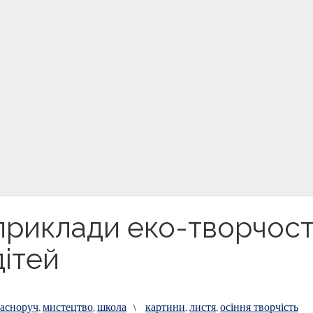
 приклади еко-творчост
дітей
ласноруч
мистецтво
школа
картини
листя
осіння творчість
,
,
\
,
,