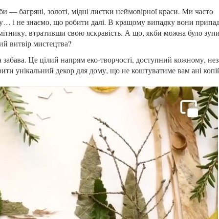
и — багряні, золоті, мідні листки неймовірної краси. Ми часто
му… і не знаємо, що робити далі. В кращому випадку вони припа
мітнику, втративши свою яскравість. А що, якби можна було зуп
ий витвір мистецтва?
 забава. Це цілий напрям еко-творчості, доступний кожному, не
рити унікальний декор для дому, що не коштуватиме вам ані копі