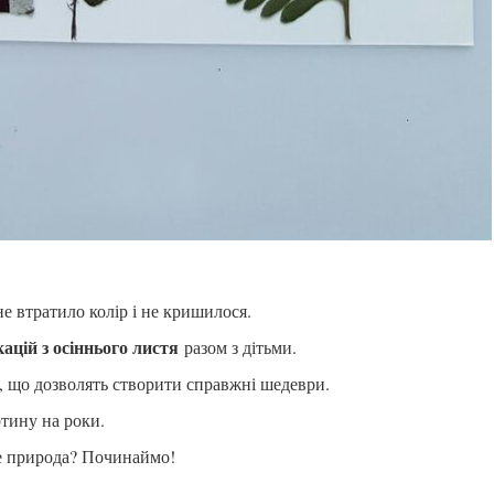
е втратило колір і не кришилося.
кацій з осіннього листя
разом з дітьми.
, що дозволять створити справжні шедеври.
ртину на роки.
де природа? Починаймо!