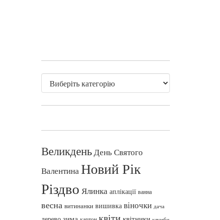
Великдень
День Святого
Новий Рік
Валентина
Різдво
Ялинка
аплікації
ванна
весна
віночки
вишивка
витинанки
дача
квіти
зима
квітники
дерево
картон
клумби