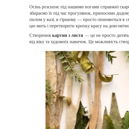
Осінь розсипає під нашими ногами справжні скарб
збираємо їх під час прогулянок, приносимо додо
пилом у вазі, в гіршому — просто опиняються в с
цю мить і перетворити крихку красу на довговічн
картин з листя
Створення
— це не просто дитяча
від віку та художніх навичок. Це можливість ство