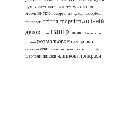
кухня
листівки
малювання
листя
літо
нитки
меблі
новорічний декор
новорічні
осінній
осіння творчість
прикраси
папір
декор
писанки
осінь
пластилін
розмальовки
саморобки
пташки
сукні
текстиль
фетр
сніжинки
схеми вишивки
торт
ялинкові прикраси
шаблони
шишки