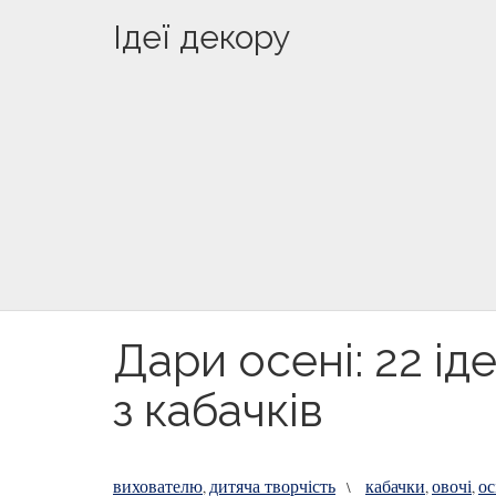
Ідеї декору
Дари осені: 22 і
з кабачків
вихователю
дитяча творчість
кабачки
овочі
ос
,
\
,
,