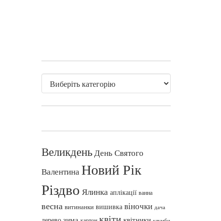
Великдень
День Святого
Новий Рік
Валентина
Різдво
Ялинка
аплікації
ванна
весна
віночки
вишивка
витинанки
дача
квіти
зима
квітники
дерево
картон
клумби