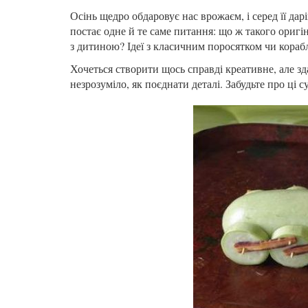
Осінь щедро обдаровує нас врожаєм, і серед її да
постає одне й те саме питання: що ж такого ориг
з дитиною? Ідеї з класичним поросятком чи кораб
Хочеться створити щось справді креативне, але зд
незрозуміло, як поєднати деталі. Забудьте про ці с