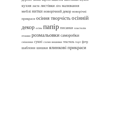
кухня
листівки
малювання
листя
літо
нитки
меблі
новорічний декор
новорічні
осінній
осіння творчість
прикраси
папір
декор
писанки
осінь
пластилін
розмальовки
саморобки
пташки
сукні
текстиль
фетр
сніжинки
схеми вишивки
торт
ялинкові прикраси
шаблони
шишки