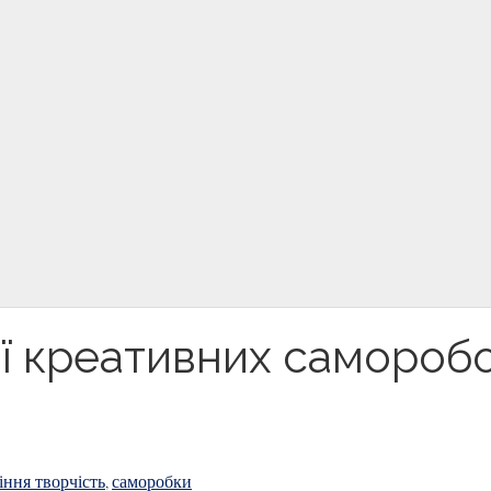
деї креативних самороб
іння творчість
саморобки
,