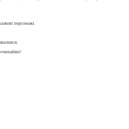
.
казкові персонажі.
звалився.
 Починаймо!