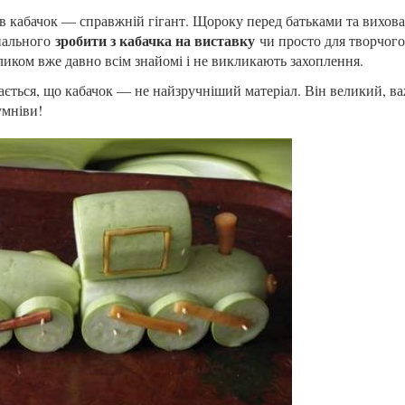
рів кабачок — справжній гігант. Щороку перед батьками та вихов
зробити з кабачка на виставку
інального
чи просто для творчого
ликом вже давно всім знайомі і не викликають захоплення.
ається, що кабачок — не найзручніший матеріал. Він великий, ва
умніви!