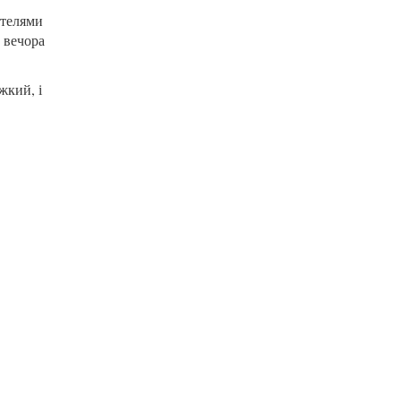
ателями
 вечора
жкий, і