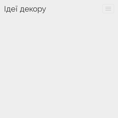
Ідеї декору
Togg
navi