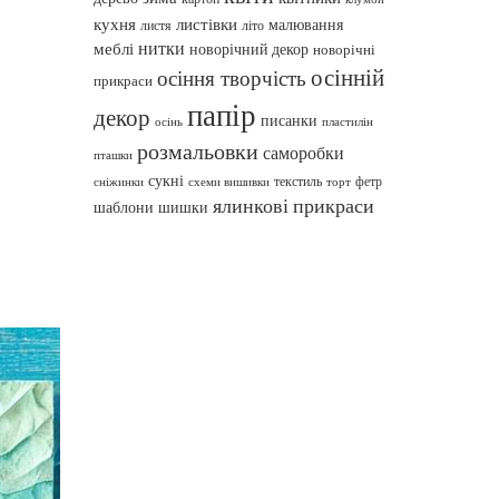
кухня
листівки
малювання
листя
літо
нитки
меблі
новорічний декор
новорічні
осінній
осіння творчість
прикраси
папір
декор
писанки
осінь
пластилін
розмальовки
саморобки
пташки
сукні
текстиль
фетр
сніжинки
схеми вишивки
торт
ялинкові прикраси
шаблони
шишки