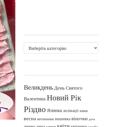
Великдень
День Святого
Новий Рік
Валентина
Різдво
Ялинка
аплікації
ванна
весна
віночки
вишивка
витинанки
дача
квіти
зима
квітники
дерево
картон
клумби