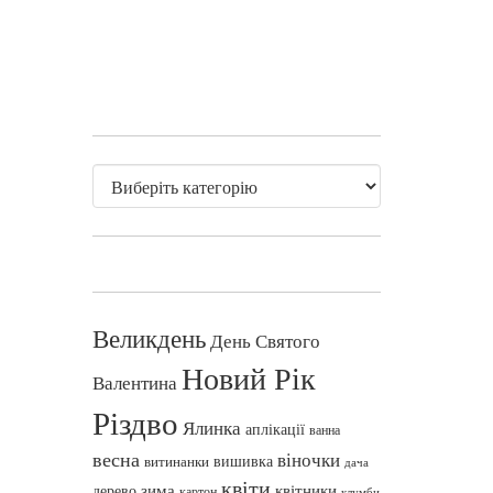
Великдень
День Святого
Новий Рік
Валентина
Різдво
Ялинка
аплікації
ванна
весна
віночки
вишивка
витинанки
дача
квіти
зима
квітники
дерево
картон
клумби