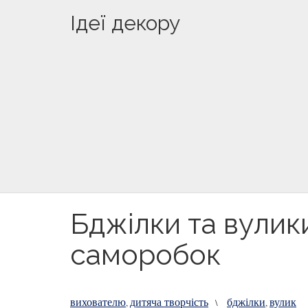
Ідеї декору
Бджілки та вулик
саморобок
вихователю
дитяча творчість
бджілки
вулик
,
\
,