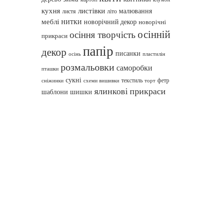
кухня
листівки
малювання
листя
літо
нитки
меблі
новорічний декор
новорічні
осінній
осіння творчість
прикраси
папір
декор
писанки
осінь
пластилін
розмальовки
саморобки
пташки
сукні
текстиль
фетр
сніжинки
схеми вишивки
торт
ялинкові прикраси
шаблони
шишки