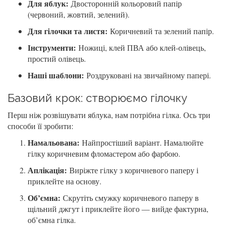
Для яблук:
Двосторонній кольоровий папір
(червоний, жовтий, зелений).
Для гілочки та листя:
Коричневий та зелений папір.
Інструменти:
Ножиці, клей ПВА або клей-олівець,
простий олівець.
Наші шаблони:
Роздруковані на звичайному папері.
Базовий крок: створюємо гілочку
Перш ніж розвішувати яблука, нам потрібна гілка. Ось три
способи її зробити:
Намальована:
Найпростіший варіант. Намалюйте
гілку коричневим фломастером або фарбою.
Аплікація:
Виріжте гілку з коричневого паперу і
приклейте на основу.
Об’ємна:
Скрутіть смужку коричневого паперу в
щільний джгут і приклейте його — вийде фактурна,
об’ємна гілка.