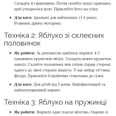
Складіть її гармошкою. Потім склейте кінці гармошки,
щоб утворилося коло. Приклейте його на гілку.
Для кого:
Ідеально для найменших (3-4 роки).
Розвиває дрібну моторику.
Техніка 2: Яблуко зі склеєних
половинок
Як робити:
За допомогою шаблону виріжте 4-5
однакових кружечків-яблук. Складіть кожен кружечок
навпіл. Склейте половинки між собою (праву сторону
одного до лівої сторони іншого). У вас вийде об’ємна
фігура. Приклейте її крайніми сторонами до гілки.
Для кого:
Для дітей від 5 років. Найефектніший та
найпопулярніший варіант.
Техніка 3: Яблуко на пружинці
Як робити:
Виріжте одне пласке яблучко. Окремо зі