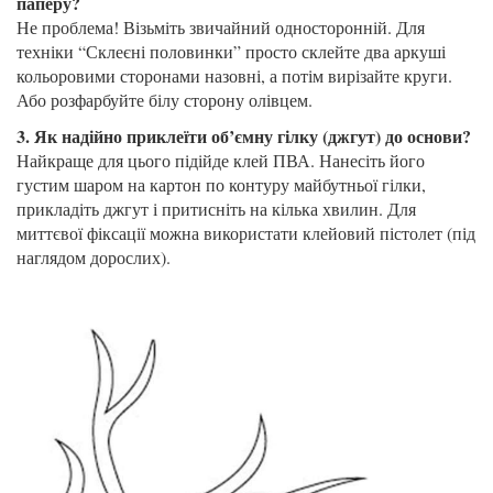
паперу?
Не проблема! Візьміть звичайний односторонній. Для
техніки “Склеєні половинки” просто склейте два аркуші
кольоровими сторонами назовні, а потім вирізайте круги.
Або розфарбуйте білу сторону олівцем.
3. Як надійно приклеїти об’ємну гілку (джгут) до основи?
Найкраще для цього підійде клей ПВА. Нанесіть його
густим шаром на картон по контуру майбутньої гілки,
прикладіть джгут і притисніть на кілька хвилин. Для
миттєвої фіксації можна використати клейовий пістолет (під
наглядом дорослих).