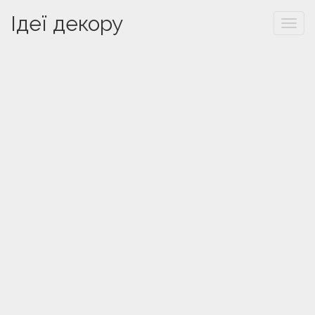
Ідеї декору
Togg
navi