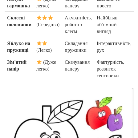
гармошка
легко)
паперу
просто
Склеєні
Акуратність,
Найбільш
половинки
(Середньо)
робота з
об’ємний
клеєм
вигляд
Яблуко на
Складання
Інтерактивність,
пружинці
(Легко)
пружинки
рух
Зім’ятий
(Дуже
Скачування
Фактурність,
папір
легко)
паперу
розвиток
сенсорики