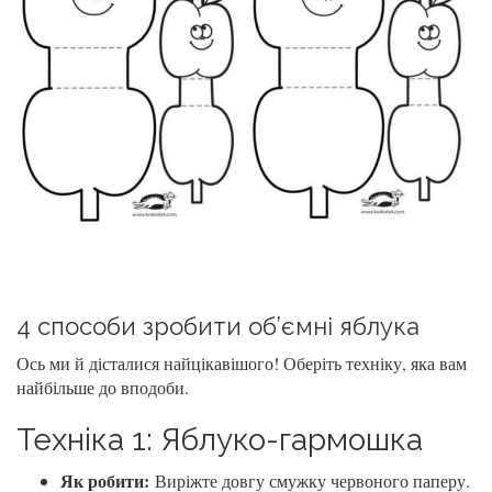
4 способи зробити об’ємні яблука
Ось ми й дісталися найцікавішого! Оберіть техніку, яка вам
найбільше до вподоби.
Техніка 1: Яблуко-гармошка
Як робити:
Виріжте довгу смужку червоного паперу.