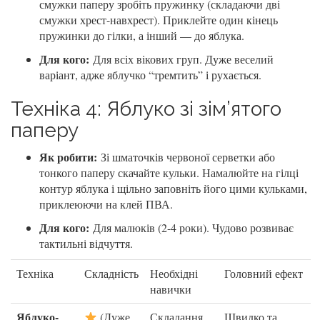
смужки паперу зробіть пружинку (складаючи дві
смужки хрест-навхрест). Приклейте один кінець
пружинки до гілки, а інший — до яблука.
Для кого:
Для всіх вікових груп. Дуже веселий
варіант, адже яблучко “тремтить” і рухається.
Техніка 4: Яблуко зі зім’ятого
паперу
Як робити:
Зі шматочків червоної серветки або
тонкого паперу скачайте кульки. Намалюйте на гілці
контур яблука і щільно заповніть його цими кульками,
приклеюючи на клей ПВА.
Для кого:
Для малюків (2-4 роки). Чудово розвиває
тактильні відчуття.
Техніка
Складність
Необхідні
Головний ефект
навички
Яблуко-
(Дуже
Складання
Швидко та