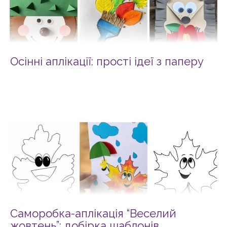
Осінні аплікації: прості ідеї з паперу
Саморобка-аплікація “Веселий
жовтень”: добірка шаблонів