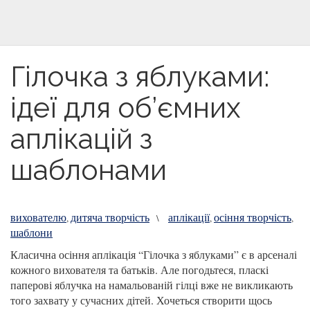
Гілочка з яблуками:
ідеї для об’ємних
аплікацій з
шаблонами
вихователю
дитяча творчість
аплікації
осіння творчість
,
\
,
,
шаблони
Класична осіння аплікація “Гілочка з яблуками” є в арсеналі
кожного вихователя та батьків. Але погодьтеся, пласкі
паперові яблучка на намальованій гілці вже не викликають
того захвату у сучасних дітей. Хочеться створити щось