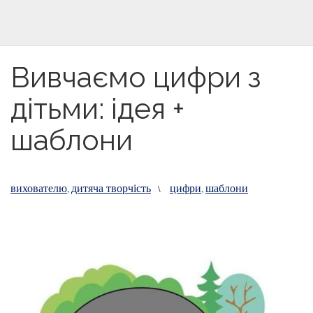
Вивчаємо цифри з
дітьми: ідея +
шаблони
вихователю
дитяча творчість
цифри
шаблони
,
\
,