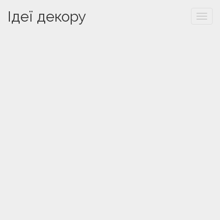
Ідеї декору
Togg
navi