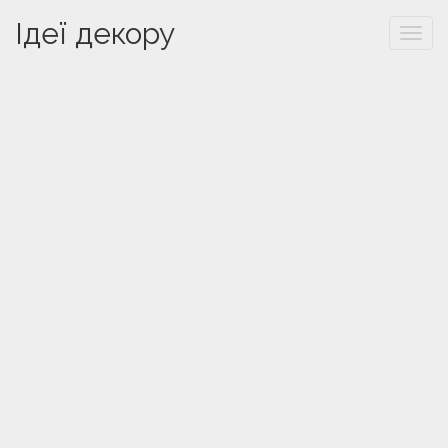
Ідеї декору
Togg
navi