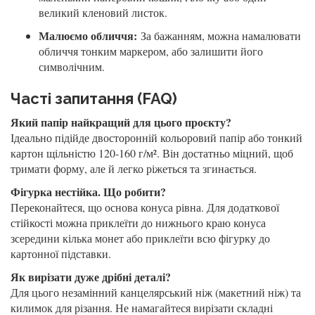
великий кленовий листок.
Малюємо обличчя:
За бажанням, можна намалювати
обличчя тонким маркером, або залишити його
символічним.
Часті запитання (FAQ)
Який папір найкращий для цього проєкту?
Ідеально підійде двосторонній кольоровий папір або тонкий
картон щільністю 120-160 г/м². Він достатньо міцний, щоб
тримати форму, але й легко ріжеться та згинається.
Фігурка нестійка. Що робити?
Переконайтеся, що основа конуса рівна. Для додаткової
стійкості можна приклеїти до нижнього краю конуса
зсередини кілька монет або приклеїти всю фігурку до
картонної підставки.
Як вирізати дуже дрібні деталі?
Для цього незамінний канцелярський ніж (макетний ніж) та
килимок для різання. Не намагайтеся вирізати складні