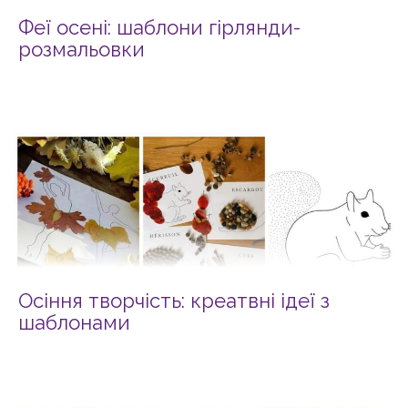
Феї осені: шаблони гірлянди-
розмальовки
Осіння творчість: креатвні ідеї з
шаблонами