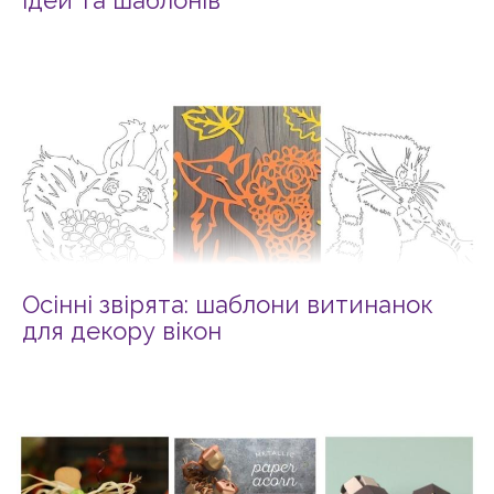
ідей та шаблонів
Осінні звірята: шаблони витинанок
для декору вікон