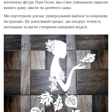
витончену фігуру Пані Осені, яка стане унікальною окрасою
вашого дому, школи чи дитячого садка.
Ми підготували для вас універсальний шаблон та покрокову
інструкцію. Це захопливий процес, що поєднує точність
витинанки та магію створення паперової моделі.