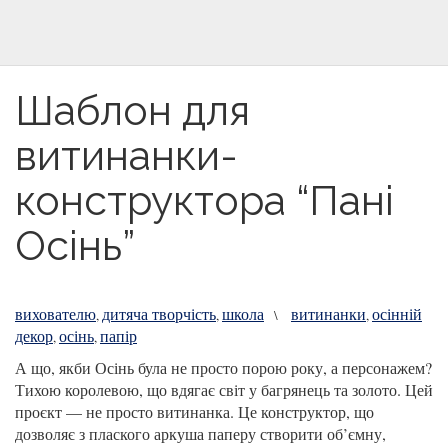
Шаблон для
витинанки-
конструктора “Пані
Осінь”
вихователю
дитяча творчість
школа
витинанки
осінній
,
,
\
,
декор
осінь
папір
,
,
А що, якби Осінь була не просто порою року, а персонажем?
Тихою королевою, що вдягає світ у багрянець та золото. Цей
проєкт — не просто витинанка. Це конструктор, що
дозволяє з плаского аркуша паперу створити об’ємну,