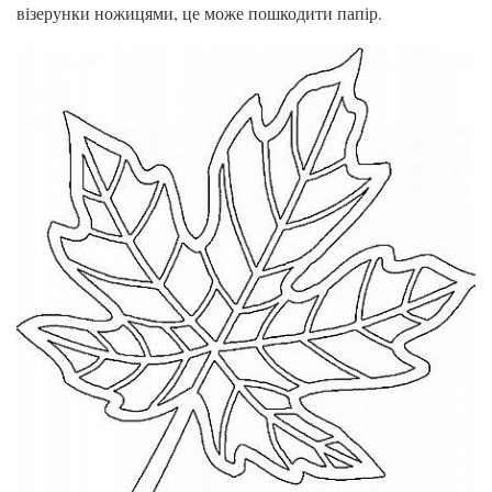
візерунки ножицями, це може пошкодити папір.