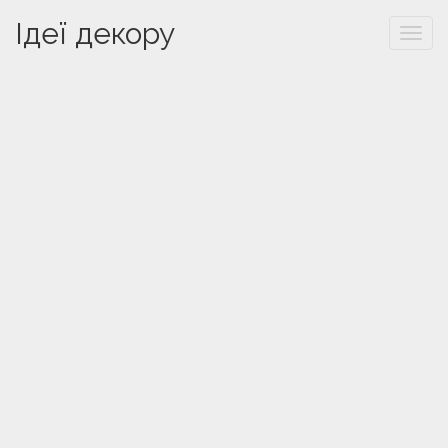
Ідеї декору
Togg
navi