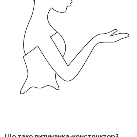
Що таке витинанка-конструктор?