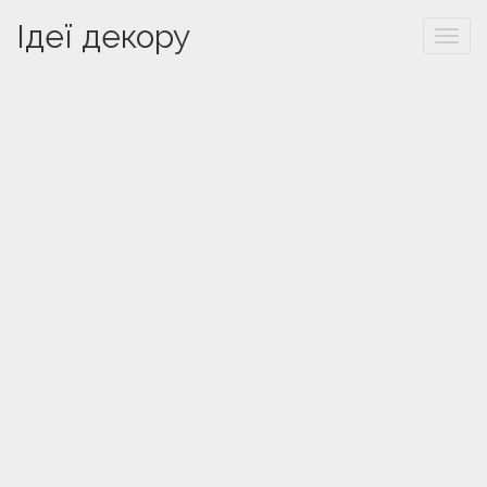
Ідеї декору
Togg
navi