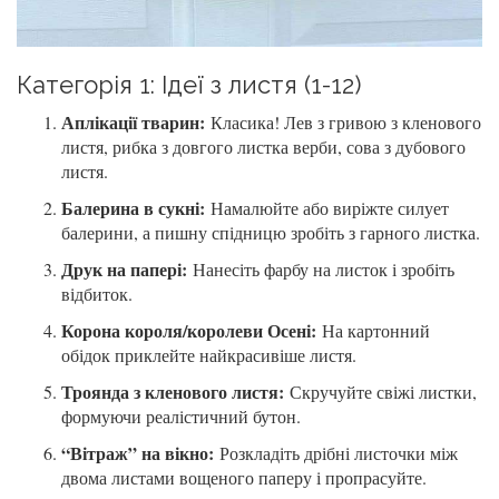
Категорія 1: Ідеї з листя (1-12)
Аплікації тварин:
Класика! Лев з гривою з кленового
листя, рибка з довгого листка верби, сова з дубового
листя.
Балерина в сукні:
Намалюйте або виріжте силует
балерини, а пишну спідницю зробіть з гарного листка.
Друк на папері:
Нанесіть фарбу на листок і зробіть
відбиток.
Корона короля/королеви Осені:
На картонний
обідок приклейте найкрасивіше листя.
Троянда з кленового листя:
Скручуйте свіжі листки,
формуючи реалістичний бутон.
“Вітраж” на вікно:
Розкладіть дрібні листочки між
двома листами вощеного паперу і пропрасуйте.