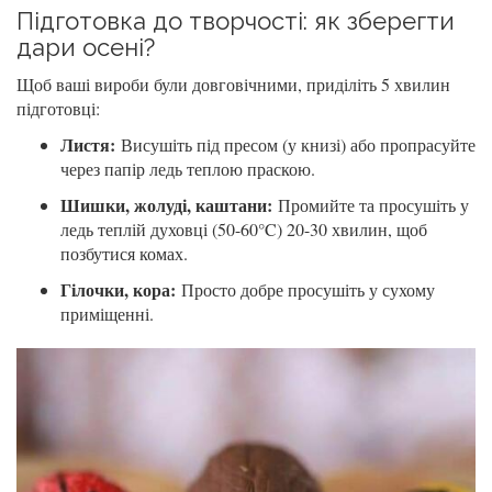
Підготовка до творчості: як зберегти
дари осені?
Щоб ваші вироби були довговічними, приділіть 5 хвилин
підготовці:
Листя:
Висушіть під пресом (у книзі) або пропрасуйте
через папір ледь теплою праскою.
Шишки, жолуді, каштани:
Промийте та просушіть у
ледь теплій духовці (50-60°C) 20-30 хвилин, щоб
позбутися комах.
Гілочки, кора:
Просто добре просушіть у сухому
приміщенні.