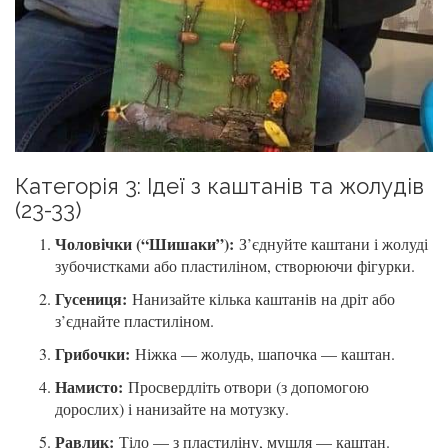
Категорія 3: Ідеї з каштанів та жолудів
(23-33)
Чоловічки (“Шишаки”):
З’єднуйте каштани і жолуді
зубочистками або пластиліном, створюючи фігурки.
Гусениця:
Нанизайте кілька каштанів на дріт або
з’єднайте пластиліном.
Грибочки:
Ніжка — жолудь, шапочка — каштан.
Намисто:
Просвердліть отвори (з допомогою
дорослих) і нанизайте на мотузку.
Равлик:
Тіло — з пластиліну, мушля — каштан.