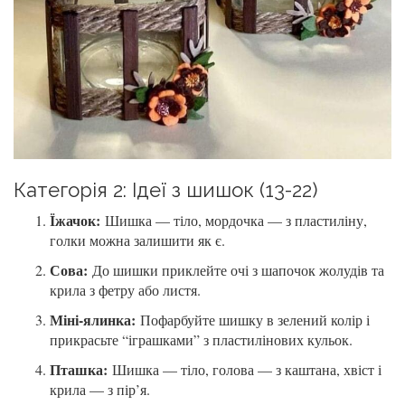
Категорія 2: Ідеї з шишок (13-22)
Їжачок:
Шишка — тіло, мордочка — з пластиліну,
голки можна залишити як є.
Сова:
До шишки приклейте очі з шапочок жолудів та
крила з фетру або листя.
Міні-ялинка:
Пофарбуйте шишку в зелений колір і
прикрасьте “іграшками” з пластилінових кульок.
Пташка:
Шишка — тіло, голова — з каштана, хвіст і
крила — з пір’я.