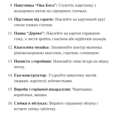
Павутинка “Око Бога”:
Сплетіть павутинку з
кольорових ниток на схрещених гілочках.
Підставки під гаряче:
Наклейте на картонний круг
спили тонких гілочок.
Панно “Дерево”:
Наклейте на картон справжню
гілку, а листя зробіть з насіння або відбитків пальців.
Квасолева мозаїка:
Заповнюйте контур малюнка
різнокольоровою квасолею, горохом, сочевицею.
Намисто з горобини:
Нанизайте свіжі ягоди на міцну
нитку.
Еко-конструктор:
З’єднуйте шматочки овочів
(моркви, картоплі) зубочистками.
Вироби з горіхової шкаралупи:
Черепашки,
кораблики, мишки.
Свічки в яблуках:
Виріжте серцевину яблука і
вставте свічку-таблетку.