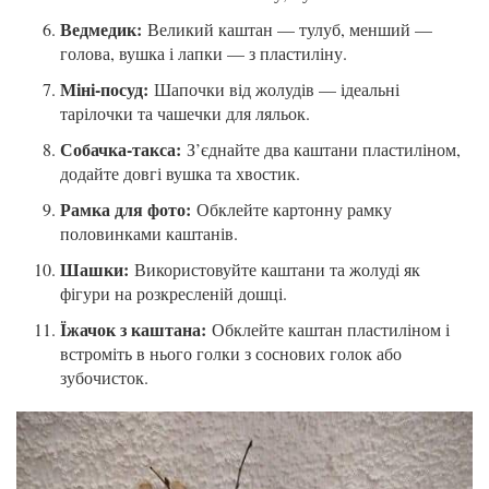
Ведмедик:
Великий каштан — тулуб, менший —
голова, вушка і лапки — з пластиліну.
Міні-посуд:
Шапочки від жолудів — ідеальні
тарілочки та чашечки для ляльок.
Собачка-такса:
З’єднайте два каштани пластиліном,
додайте довгі вушка та хвостик.
Рамка для фото:
Обклейте картонну рамку
половинками каштанів.
Шашки:
Використовуйте каштани та жолуді як
фігури на розкресленій дошці.
Їжачок з каштана:
Обклейте каштан пластиліном і
встроміть в нього голки з соснових голок або
зубочисток.