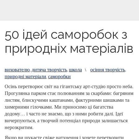
50 ідей саморобок з
природніх матеріалів
вихователю
дитяча творчість
школа
осіння творчість
,
,
\
,
природні матеріали
саморобки
,
Осінь перетворює світ на гігантську арт-студію просто неба.
Прогулянка парком стає полюванням за скарбами: багряним
листям, блискучими каштанами, фактурними шишками та
химерними гілочками. Ми приносимо ці багатства
додому… і часто не знаємо, що з ними робити далі. Ідеї
вичерпуються, а творчий потенціал природи залишається
нерозкритим.
Якщо ви шукаєте свіже натхнення і хочете перетворити