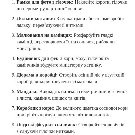
Рамка для фото з гілочок:
Наклейте короткі гілочки
по периметру картонної основи.
Ляльки-мотанки:
З пучка трави або соломи зробіть
ляльку, перев’язуючи її нитками.
Малювання на камінцях:
Розфарбуйте гладкі
камінці, перетворюючи їх на сонечок, рибок чи
монстриків.
Будиночок для феї:
З кори, моху, гілочок та
камінчиків збудуйте мініатюрну хатинку.
Діорама в коробці:
Створіть осінній ліс у взуттєвій
коробці, використовуючи всі матеріали.
Мандала:
Викладіть на землі симетричний візерунок
з листя, каміння, шишок та квітів.
Кораблик з кори:
До великого шматка соснової кори
прикріпіть щоглу-паличку та вітрило-листок.
Людські фігурки з паличок:
Створюйте чоловічків,
з’єднуючи гілочки нитками.