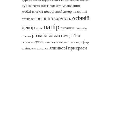
кухня
листівки
малювання
листя
літо
нитки
меблі
новорічний декор
новорічні
осінній
осіння творчість
прикраси
папір
декор
писанки
осінь
пластилін
розмальовки
саморобки
пташки
сукні
текстиль
фетр
сніжинки
схеми вишивки
торт
ялинкові прикраси
шаблони
шишки