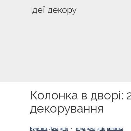
Ідеї декору
Колонка в дворі: 
декорування
Будинки
Дача
двір
вода
дача
двір
колонка
,
,
\
,
,
,