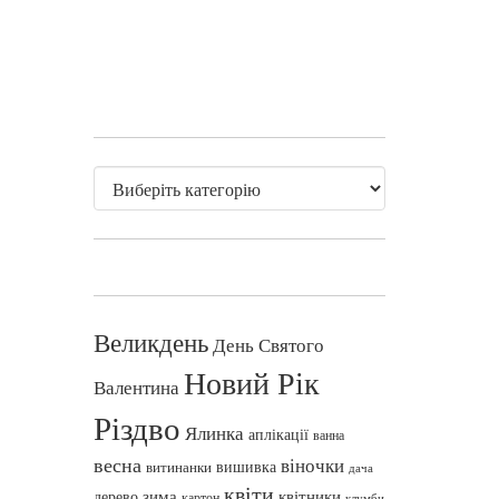
Великдень
День Святого
Новий Рік
Валентина
Різдво
Ялинка
аплікації
ванна
весна
віночки
вишивка
витинанки
дача
квіти
зима
квітники
дерево
картон
клумби