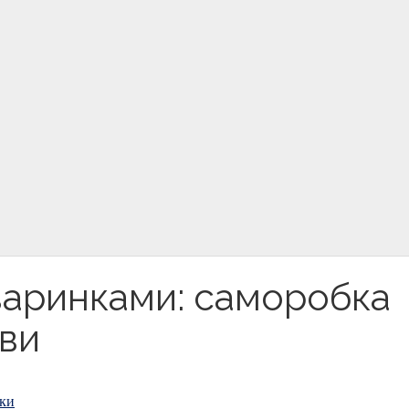
варинками: саморобка
ави
вки