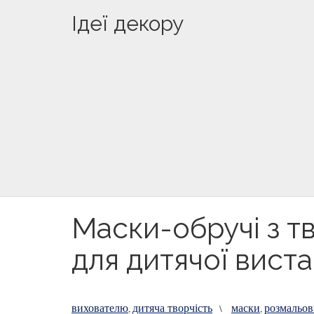
Ідеї декору
Маски-обручі з т
для дитячої вист
вихователю
дитяча творчість
маски
розмальо
,
\
,