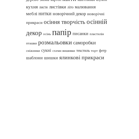
кухня
листівки
малювання
листя
літо
нитки
меблі
новорічний декор
новорічні
осінній
осіння творчість
прикраси
папір
декор
писанки
осінь
пластилін
розмальовки
саморобки
пташки
сукні
текстиль
фетр
сніжинки
схеми вишивки
торт
ялинкові прикраси
шаблони
шишки