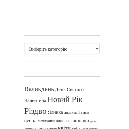
Великдень
День Святого
Новий Рік
Валентина
Різдво
Ялинка
аплікації
ванна
весна
віночки
вишивка
витинанки
дача
квіти
зима
квітники
дерево
картон
клумби