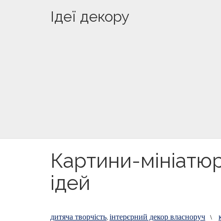
Ідеї декору
Картини-мініатюри
ідей
дитяча творчість
інтерєрний декор власноруч
,
\