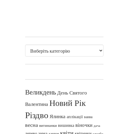
Великдень
День Святого
Новий Рік
Валентина
Різдво
Ялинка
аплікації
ванна
весна
віночки
вишивка
витинанки
дача
квіти
зима
квітники
дерево
картон
клумби