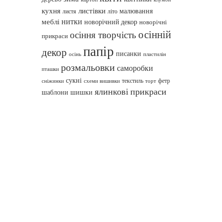
кухня
листівки
малювання
листя
літо
нитки
меблі
новорічний декор
новорічні
осінній
осіння творчість
прикраси
папір
декор
писанки
осінь
пластилін
розмальовки
саморобки
пташки
сукні
текстиль
фетр
сніжинки
схеми вишивки
торт
ялинкові прикраси
шаблони
шишки