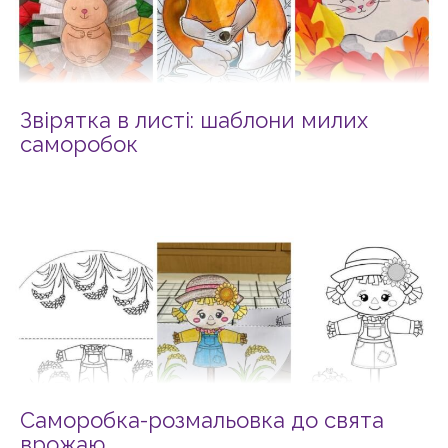
Звірятка в листі: шаблони милих
саморобок
Саморобка-розмальовка до свята
врожаю