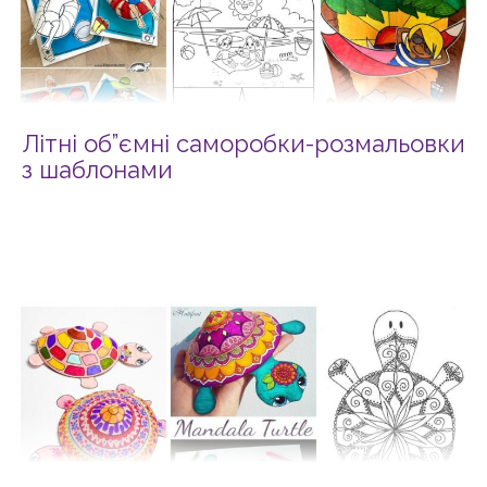
Літні об”ємні саморобки-розмальовки
з шаблонами