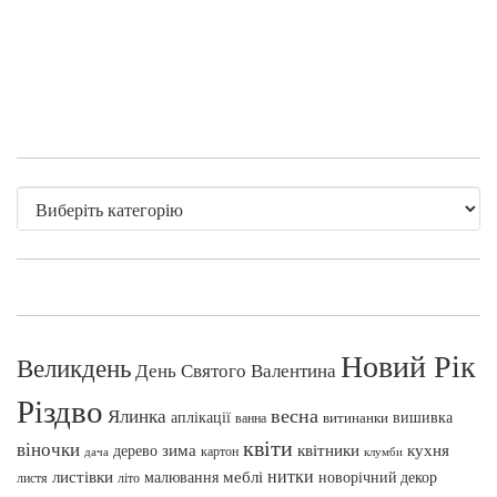
Новий Рік
Великдень
День Святого Валентина
Різдво
весна
Ялинка
аплікації
вишивка
витинанки
ванна
квіти
віночки
зима
квітники
кухня
дерево
картон
клумби
дача
нитки
меблі
листівки
малювання
новорічний декор
листя
літо