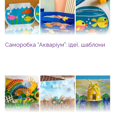
Саморобка “Акваріум”: ідеї, шаблони