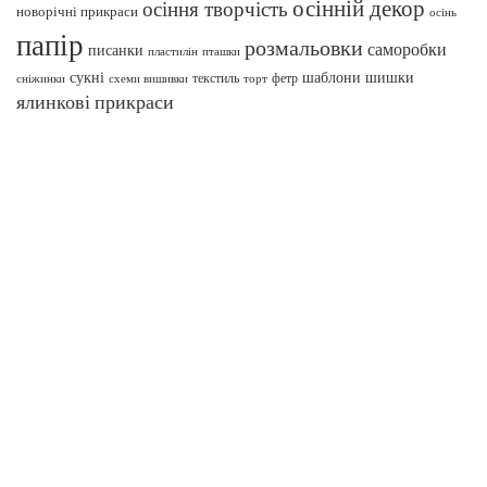
осінній декор
осіння творчість
новорічні прикраси
осінь
папір
розмальовки
саморобки
писанки
пташки
пластилін
сукні
шаблони
шишки
текстиль
фетр
сніжинки
схеми вишивки
торт
ялинкові прикраси