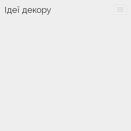
Ідеї декору
Togg
navi