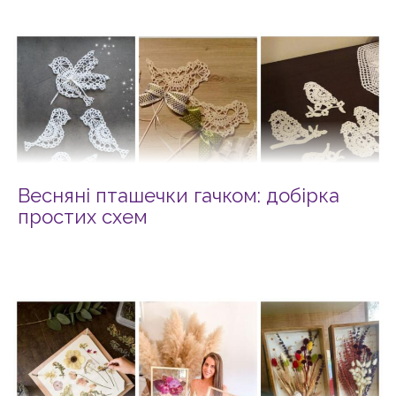
Весняні пташечки гачком: добірка
простих схем