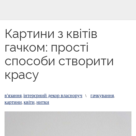
Картини з квітів
гачком: прості
способи створити
красу
в'язання
інтерєрний декор власноруч
гачкування
,
\
,
картини
квіти
нитки
,
,