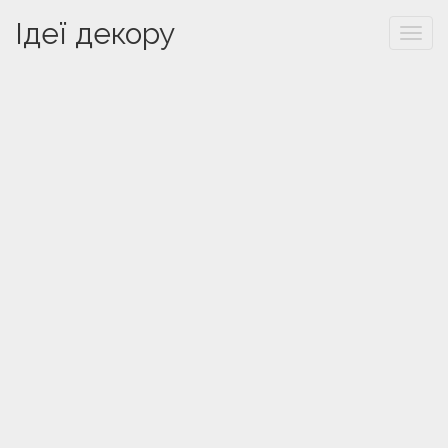
Ідеї декору
Togg
navi