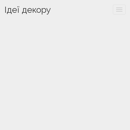
Ідеї декору
Togg
navi