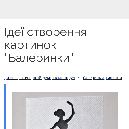
Ідеї створення
картинок
“Балеринки”
дитяча
інтерєрний декор власноруч
балеринки
картини
,
\
,