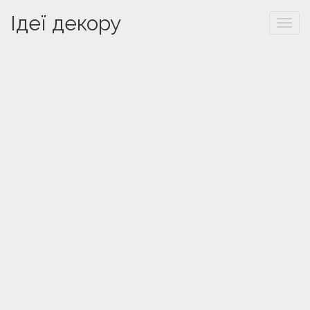
Ідеї декору
Togg
navi