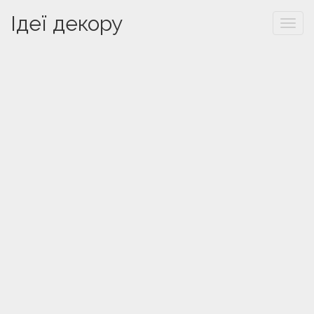
Ідеї декору
Togg
navi