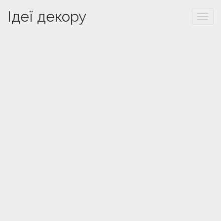
Ідеї декору
Togg
navi