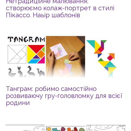
Нетрадиційне малювання:
створюємо колаж-портрет в стилі
Пікассо. Наьір шаблонів
Танграм: робимо самостійно
розвиваючу гру-головломку для всієї
родини