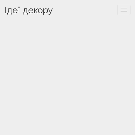
Ідеї декору
Togg
navi