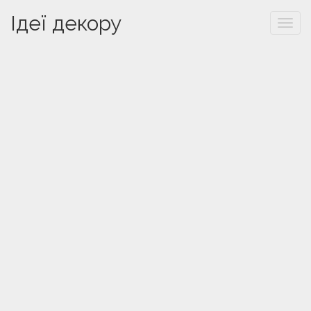
Ідеї декору
Togg
navi