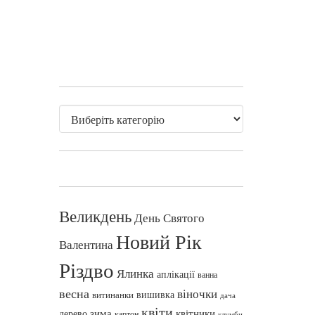
Великдень
День Святого
Новий Рік
Валентина
Різдво
Ялинка
аплікації
ванна
весна
віночки
вишивка
витинанки
дача
квіти
зима
квітники
дерево
картон
клумби