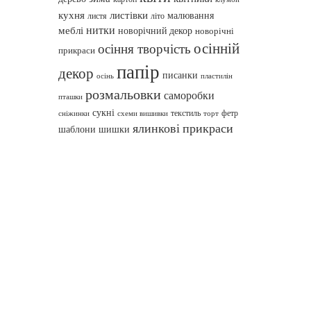
кухня
листівки
малювання
листя
літо
нитки
меблі
новорічний декор
новорічні
осінній
осіння творчість
прикраси
папір
декор
писанки
осінь
пластилін
розмальовки
саморобки
пташки
сукні
текстиль
фетр
сніжинки
схеми вишивки
торт
ялинкові прикраси
шаблони
шишки