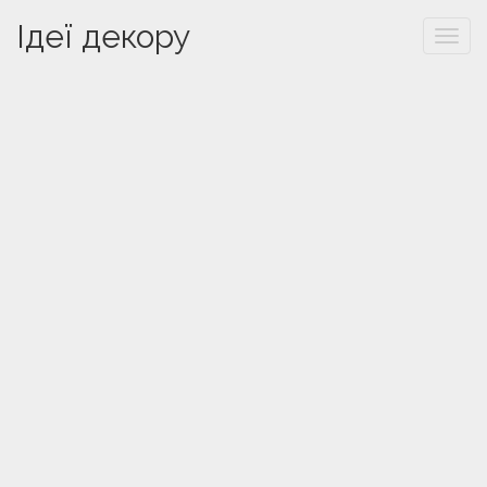
Ідеї декору
Togg
navi