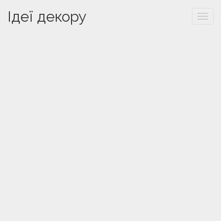
Ідеї декору
Togg
navi