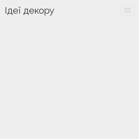
Ідеї декору
Togg
navi