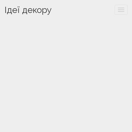
Ідеї декору
Togg
navi