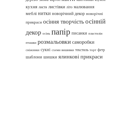
кухня
листівки
малювання
листя
літо
нитки
меблі
новорічний декор
новорічні
осінній
осіння творчість
прикраси
папір
декор
писанки
осінь
пластилін
розмальовки
саморобки
пташки
сукні
текстиль
фетр
сніжинки
схеми вишивки
торт
ялинкові прикраси
шаблони
шишки