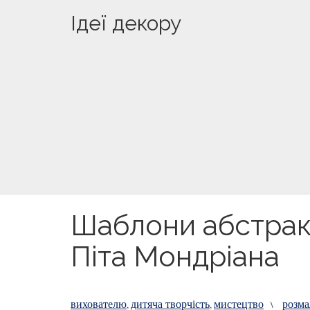
Ідеї декору
Шаблони абстракт
Піта Мондріана
вихователю
дитяча творчість
мистецтво
розма
,
,
\