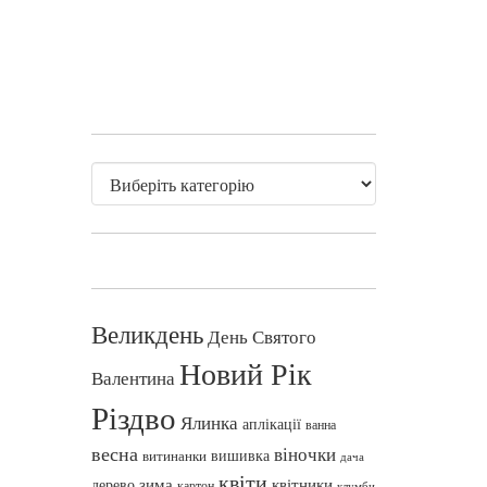
Великдень
День Святого
Новий Рік
Валентина
Різдво
Ялинка
аплікації
ванна
весна
віночки
вишивка
витинанки
дача
квіти
зима
квітники
дерево
картон
клумби