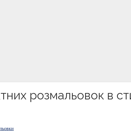
них розмальовок в ст
льовки