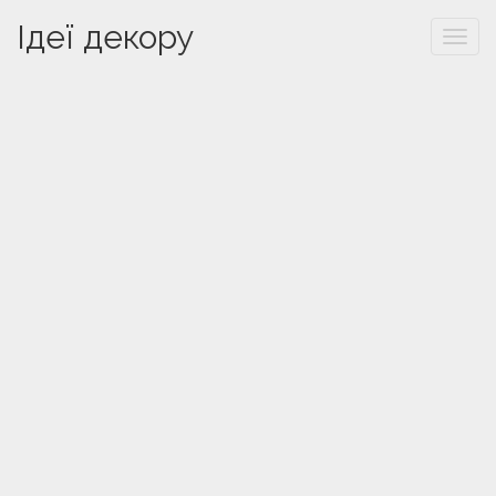
Ідеї декору
Togg
navi