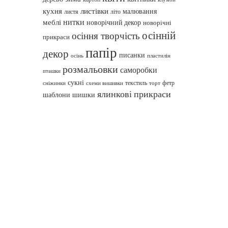
кухня
листівки
малювання
листя
літо
нитки
меблі
новорічний декор
новорічні
осінній
осіння творчість
прикраси
папір
декор
писанки
осінь
пластилін
розмальовки
саморобки
пташки
сукні
текстиль
фетр
сніжинки
схеми вишивки
торт
ялинкові прикраси
шаблони
шишки