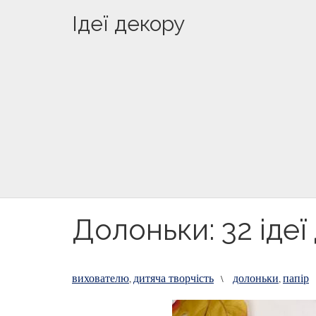
Ідеї декору
Долоньки: 32 ідеї
вихователю
дитяча творчість
долоньки
папір
,
\
,