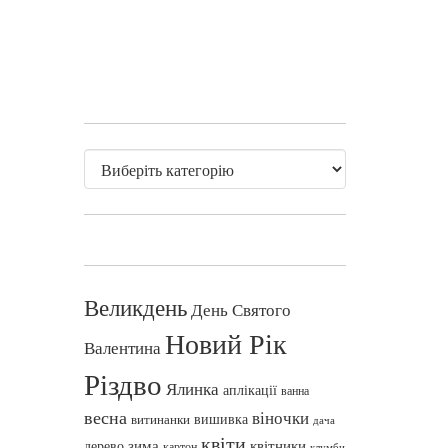
Великдень
День Святого
Новий Рік
Валентина
Різдво
Ялинка
аплікації
ванна
весна
віночки
вишивка
витинанки
дача
квіти
зима
квітники
дерево
картон
клумби