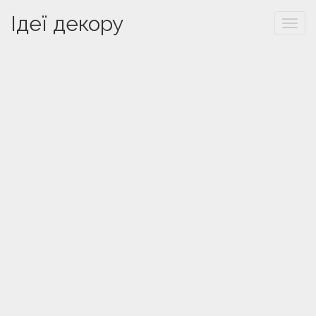
Ідеї декору
Togg
navi