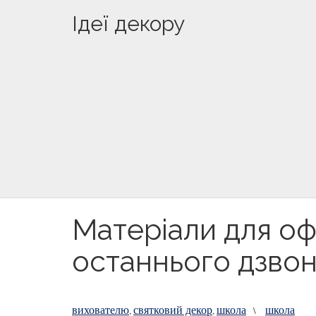
Ідеї декору
Матеріали для о
останнього дзво
вихователю
святковий декор
школа
школа
,
,
\