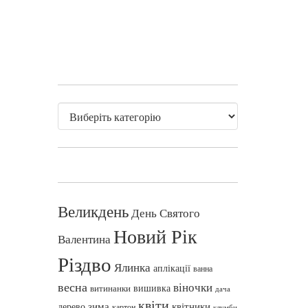
Великдень
День Святого
Новий Рік
Валентина
Різдво
Ялинка
аплікації
ванна
весна
віночки
вишивка
витинанки
дача
квіти
зима
квітники
дерево
картон
клумби