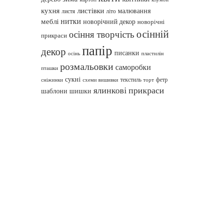
кухня
листівки
малювання
листя
літо
нитки
меблі
новорічний декор
новорічні
осінній
осіння творчість
прикраси
папір
декор
писанки
осінь
пластилін
розмальовки
саморобки
пташки
сукні
текстиль
фетр
сніжинки
схеми вишивки
торт
ялинкові прикраси
шаблони
шишки