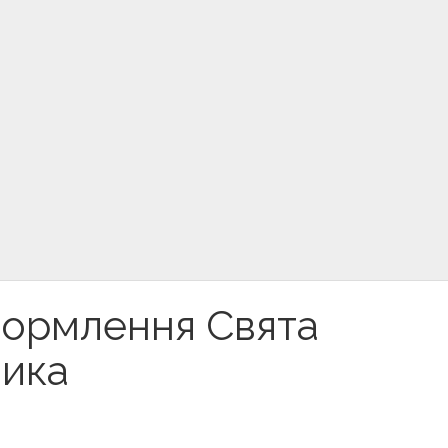
формлення Свята
ника