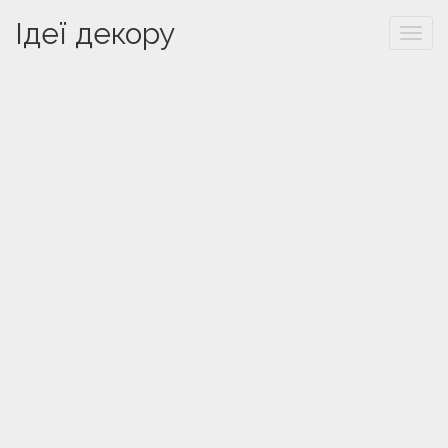
Ідеї декору
Togg
navi