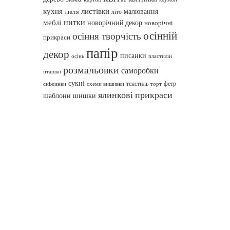
кухня
листівки
малювання
листя
літо
нитки
меблі
новорічний декор
новорічні
осінній
осіння творчість
прикраси
папір
декор
писанки
осінь
пластилін
розмальовки
саморобки
пташки
сукні
текстиль
фетр
сніжинки
схеми вишивки
торт
ялинкові прикраси
шаблони
шишки