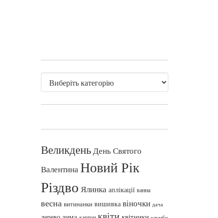
Великдень
День Святого
Новий Рік
Валентина
Різдво
Ялинка
аплікації
ванна
весна
віночки
вишивка
витинанки
дача
квіти
зима
квітники
дерево
картон
клумби