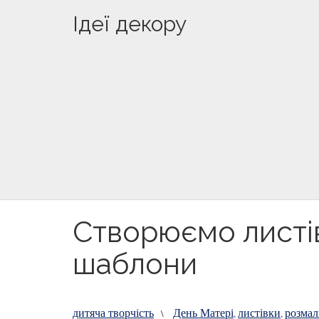
Ідеї декору
Створюємо листів
шаблони
дитяча творчість
День Матері
листівки
розмал
\
,
,