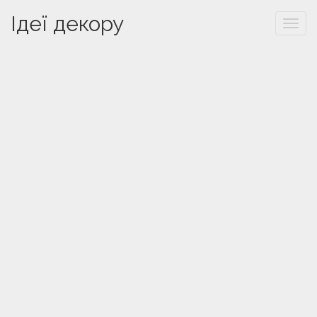
Ідеї декору
Togg
navi