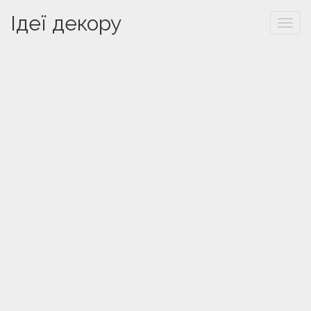
Ідеї декору
Togg
navi