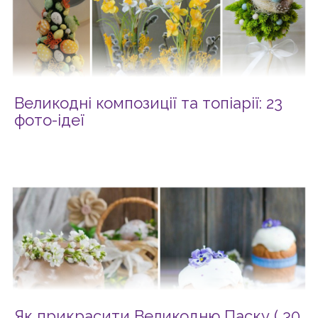
Великодні композиції та топіарії: 23
фото-ідеї
Як прикрасити Великодню Паску ( 30