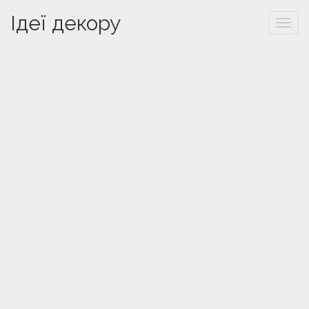
Ідеї декору
Togg
navi