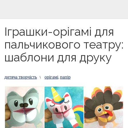
Іграшки-орігамі для
пальчикового театру:
шаблони для друку
дитяча творчість
орігамі
папір
\
,