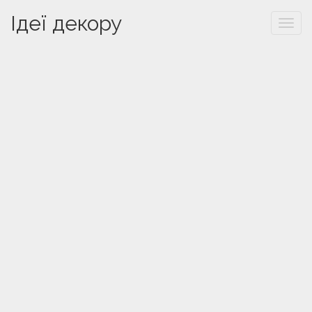
Ідеї декору
Togg
navi