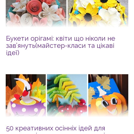
Букети орігамі: квіти що ніколи не
зав’януть(майстер-класи та цікаві
ідеї)
50 креативних осінніх ідей для