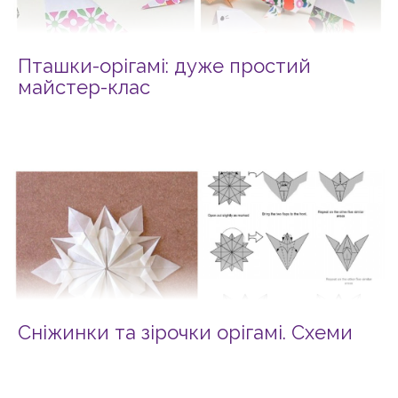
Пташки-орігамі: дуже простий
майстер-клас
Сніжинки та зірочки орігамі. Схеми