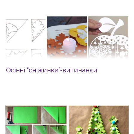
Осінні “сніжинки”-витинанки