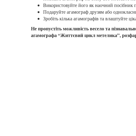
Використовуйте його як наочний посібник пі
Подаруйте агамограф друзям або однокласн
Зробіть кілька агамографів та влаштуйте цік
Не пропустіть можливість весело та пізнавал
агамографа “Життєвий цикл метелика”, розфар