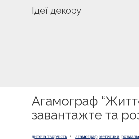
Ідеї декору
Агамограф “Життє
завантажте та р
дитяча творчість
агамограф
метелики
розмаль
\
,
,