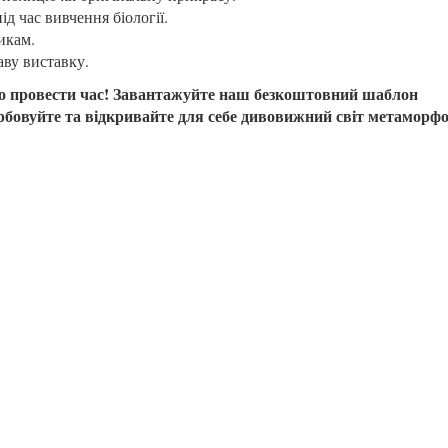
д час вивчення біології.
икам.
аву виставку.
ьно провести час! Завантажуйте наш безкоштовний шаблон
бовуйте та відкривайте для себе дивовижний світ метаморфо