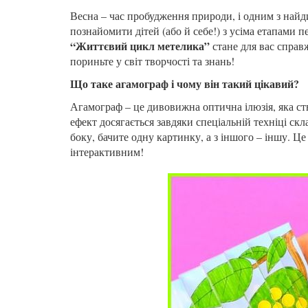
Весна – час пробудження природи, і одним з най
познайомити дітей (або й себе!) з усіма етапами 
“Життєвий цикл метелика”
стане для вас справ
пориньте у світ творчості та знань!
Що таке агамограф і чому він такий цікавий?
Агамограф – це дивовижна оптична ілюзія, яка ст
ефект досягається завдяки спеціальній техніці с
боку, бачите одну картинку, а з іншого – іншу. 
інтерактивним!