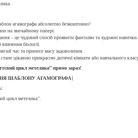
лика.
блон агамографа абсолютно безкоштовно!
он на звичайному папері.
ння – це чудовий спосіб проявити фантазію та художні навички.
 вивчення біології.
овгий час та принесе масу задоволення.
стане цікавою прикрасою дитячої кімнати або навчального класу
тєвий цикл метелика” прямо зараз!
ННЯ ШАБЛОНУ АГАМОГРАФА
]
:
ий цикл метелика”.