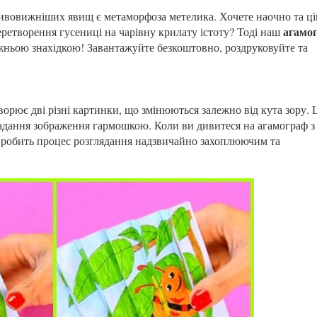
дивовижніших явищ є метаморфоза метелика. Хочете наочно та ці
агамо
перетворення гусениці на чарівну крилату істоту? Тоді наш
жньою знахідкою! Завантажуйте безкоштовно, роздруковуйте та
ворює дві різні картинки, що змінюються залежно від кута зору. 
кладання зображення гармошкою. Коли ви дивитеся на агамограф з
Це робить процес розглядання надзвичайно захоплюючим та