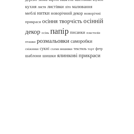
кухня
листівки
малювання
листя
літо
нитки
меблі
новорічний декор
новорічні
осінній
осіння творчість
прикраси
папір
декор
писанки
осінь
пластилін
розмальовки
саморобки
пташки
сукні
текстиль
фетр
сніжинки
схеми вишивки
торт
ялинкові прикраси
шаблони
шишки