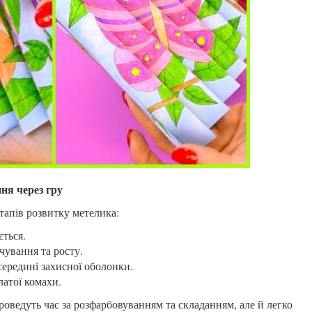
ня через гру
тапів розвитку метелика:
ється.
ування та росту.
ередині захисної оболонки.
атої комахи.
оведуть час за розфарбовуванням та складанням, але й легко