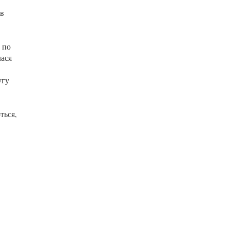
ів
ь по
лася
угу
ться,