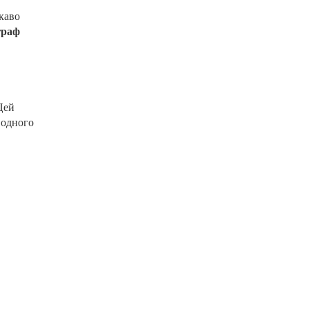
каво
граф
Цей
 одного