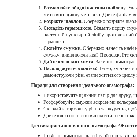
Розмалюйте обидві частини шаблону.
Уваж
життєвого циклу метелика. Дайте фарбам в
Розріжте шаблон.
Обережно розріжте шабло
Складіть гармошкою.
Візьміть першу смужку
наступній пунктирній лінії у протилежний 
гармошка.
Склейте смужки.
Обережно нанесіть клей н
смужку, вирівнюючи краї. Продовжуйте скле
Дайте клею висохнути.
Залиште агамограф 
Насолоджуйтесь магією!
Тепер, змінюючи к
демонструючи різні етапи життєвого циклу 
Поради для створення ідеального агамографа:
Використовуйте щільний папір для друку, щ
Розфарбовуйте смужки яскравими кольорами
Складайте гармошку рівно та акуратно, щоб
Дайте клею повністю висохнути, перш ніж 
Ідеї використання вашого агамографа “Життє
Повісьте агамограф на стіну або поставте н