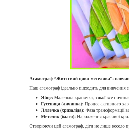
Агамограф “Життєвий цикл метелика”: навчан
Наш агамограф ідеально підходить для вивчення е
Яйце:
Маленька крапочка, з якої все почина
Гусениця (личинка):
Процес активного харч
Лялечка (хризаліда):
Фаза трансформації вс
Метелик (імаго):
Народження красивої крил
Створюючи цей агамограф, діти не лише весело пр