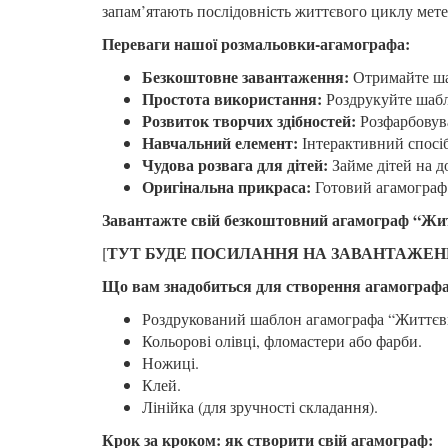
запам’ятають послідовність життєвого циклу мете
Переваги нашої розмальовки-агамографа:
Безкоштовне завантаження:
Отримайте ша
Простота використання:
Роздрукуйте шабл
Розвиток творчих здібностей:
Розфарбовува
Навчальний елемент:
Інтерактивний спосіб
Чудова розвага для дітей:
Займе дітей на д
Оригінальна прикраса:
Готовий агамограф 
Завантажте свій безкоштовний агамограф “Жит
ТУТ БУДЕ ПОСИЛАННЯ НА ЗАВАНТАЖЕ
[
Що вам знадобиться для створення агамографа
Роздрукований шаблон агамографа “Життєв
Кольорові олівці, фломастери або фарби.
Ножиці.
Клей.
Лінійка (для зручності складання).
Крок за кроком: як створити свій агамограф: