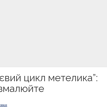
вий цикл метелика”:
озмалюйте
овки