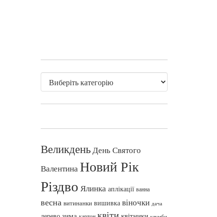
Великдень
День Святого
Новий Рік
Валентина
Різдво
Ялинка
аплікації
ванна
весна
віночки
вишивка
витинанки
дача
квіти
зима
квітники
дерево
картон
клумби