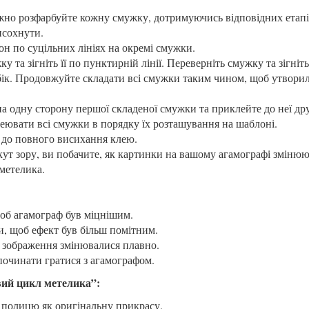
но розфарбуйте кожну смужку, дотримуючись відповідних етап
исохнути.
н по суцільних лініях на окремі смужки.
 та зігніть її по пунктирній лінії. Переверніть смужку та зігніт
бік. Продовжуйте складати всі смужки таким чином, щоб утвори
а одну сторону першої складеної смужки та приклейте до неї др
ювати всі смужки в порядку їх розташування на шаблоні.
до повного висихання клею.
ут зору, ви побачите, як картинки на вашому агамографі змінюю
метелика.
об агамограф був міцнішим.
, щоб ефект був більш помітним.
 зображення змінювалися плавно.
починати гратися з агамографом.
вий цикл метелика”:
а полицю як оригінальну прикрасу.