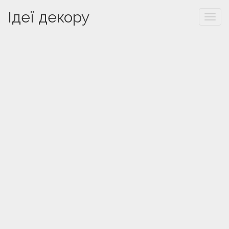
Ідеї декору
Togg
navi