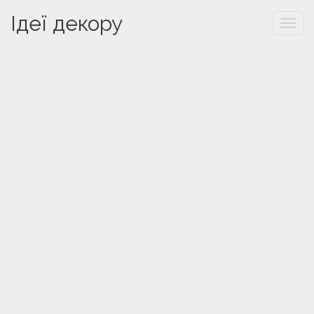
Ідеї декору
Togg
navi