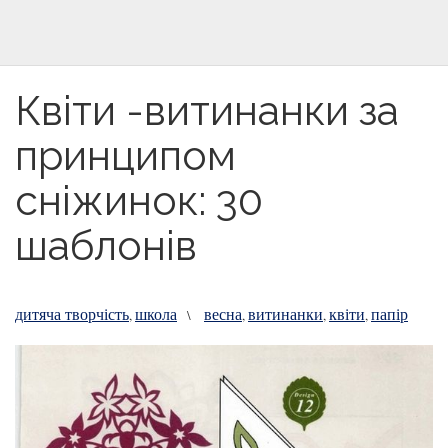
Квіти -витинанки за
принципом
сніжинок: 30
шаблонів
дитяча творчість
школа
весна
витинанки
квіти
папір
,
\
,
,
,