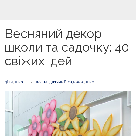
Весняний декор
школи та садочку: 40
свіжих ідей
діти
школа
весна
дитячий садочок
школа
,
\
,
,