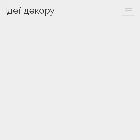
Ідеї декору
Togg
navi