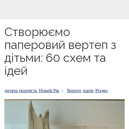
Створюємо
паперовий вертеп з
дітьми: 60 схем та
ідей
дитяча творчість
Новий Рік
Вертеп
папір
Різдво
,
\
,
,