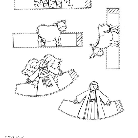
CJCD_16.tif