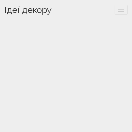
Ідеї декору
Togg
navi