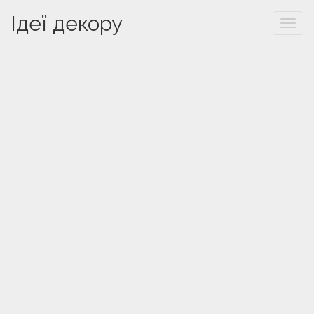
Ідеї декору
Togg
navi