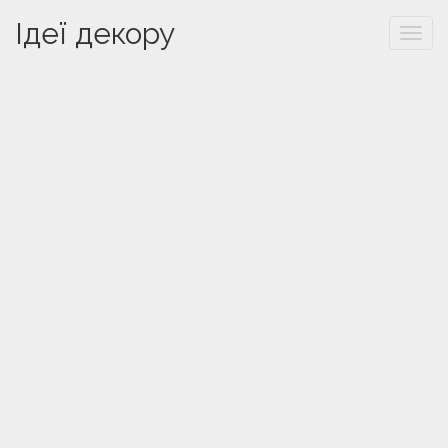
Ідеї декору
Togg
navi