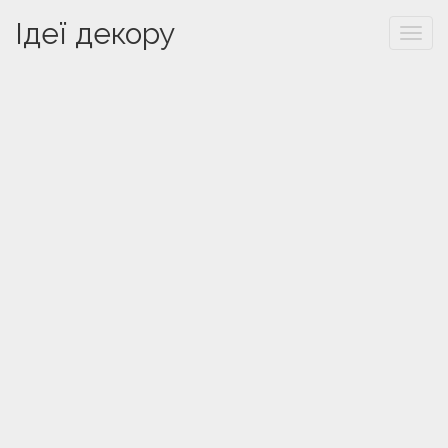
Ідеї декору
Togg
navi