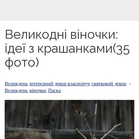
Великодні віночки:
ідеї з крашанками(35
фото)
Великдень
інтерєрний декор власноруч
святковий декор
,
,
\
Великдень
віночки
Паска
,
,