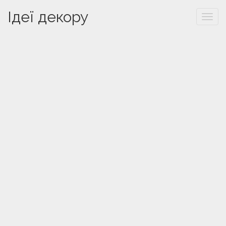
Ідеї декору
Togg
navi